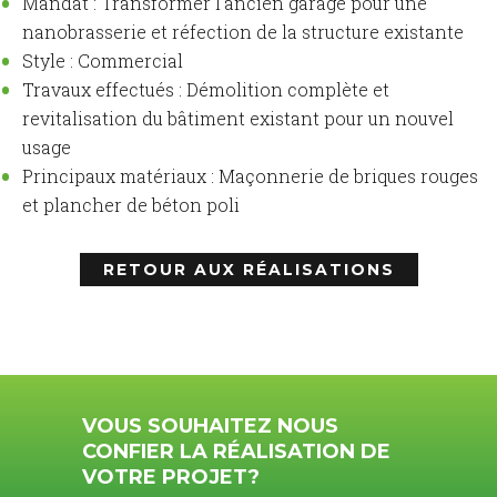
Mandat :
Transform
er
l’ancien
garage
pour
une
nanobrasserie
et réfection de la structure existante
Style :
C
ommercial
Travaux effectués :
D
émolition
complète
et
revitalisation du
bâtiment
existant
pour
un
nouvel
usage
Principaux matériaux :
Maçonnerie de briques
rouges
et
plancher de béton poli
RETOUR AUX RÉALISATIONS
VOUS SOUHAITEZ NOUS
CONFIER LA RÉALISATION DE
VOTRE PROJET?