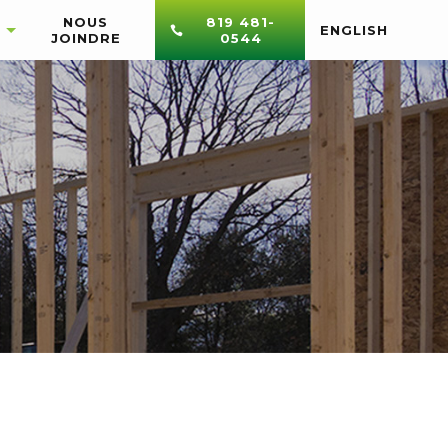
NOUS
819 481-
ENGLISH
JOINDRE
0544